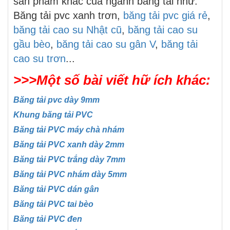
sản phẩm khác của ngành băng tải như:
Băng tải pvc xanh trơn,
băng tải pvc giá rẻ
,
băng tải cao su Nhật cũ
,
băng tải cao su
gầu bèo
,
băng tải cao su gân V
,
băng tải
cao su trơn
...
>>>Một số bài viết hữ ích khác:
Băng tải pvc dày 9mm
Khung băng tải PVC
Băng tải PVC máy chà nhám
Băng tải PVC xanh dày 2mm
Băng tải PVC trắng dày 7mm
Băng tải PVC nhám dày 5mm
Băng tải PVC dán gân
Băng tải PVC tai bèo
Băng tải PVC đen