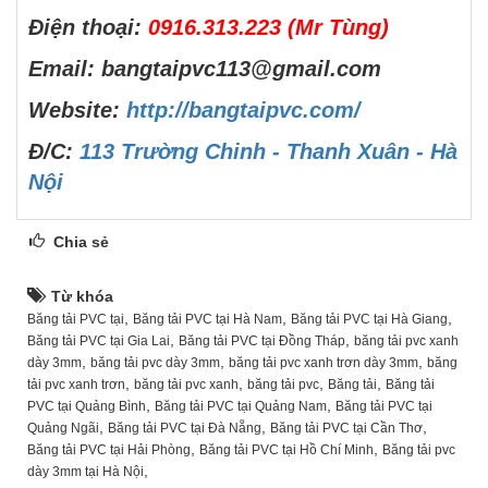
Điện thoại:
0916.313.223 (Mr Tùng)
Email: bangtaipvc113@gmail.com
Website:
http://bangtaipvc.com/
Đ/C:
113 Trường Chinh - Thanh Xuân - Hà
Nội
Chia sẻ
Từ khóa
,
,
,
Băng tải PVC tại
Băng tải PVC tại Hà Nam
Băng tải PVC tại Hà Giang
,
,
Băng tải PVC tại Gia Lai
Băng tải PVC tại Đồng Tháp
băng tải pvc xanh
,
,
,
dày 3mm
băng tải pvc dày 3mm
băng tải pvc xanh trơn dày 3mm
băng
,
,
,
,
tải pvc xanh trơn
băng tải pvc xanh
băng tải pvc
Băng tải
Băng tải
,
,
PVC tại Quảng Bình
Băng tải PVC tại Quảng Nam
Băng tải PVC tại
,
,
,
Quảng Ngãi
Băng tải PVC tại Đà Nẵng
Băng tải PVC tại Cần Thơ
,
,
Băng tải PVC tại Hải Phòng
Băng tải PVC tại Hồ Chí Minh
Băng tải pvc
,
dày 3mm tại Hà Nội