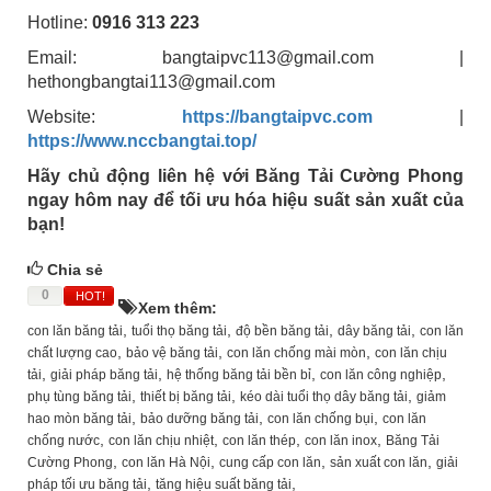
Hotline:
0916 313 223
Email: bangtaipvc113@gmail.com |
hethongbangtai113@gmail.com
Website:
https://bangtaipvc.com
|
https://www.nccbangtai.top/
Hãy chủ động liên hệ với Băng Tải Cường Phong
ngay hôm nay để tối ưu hóa hiệu suất sản xuất của
bạn!
Chia sẻ
0
HOT!
Xem thêm:
,
,
,
,
con lăn băng tải
tuổi thọ băng tải
độ bền băng tải
dây băng tải
con lăn
,
,
,
chất lượng cao
bảo vệ băng tải
con lăn chống mài mòn
con lăn chịu
,
,
,
,
tải
giải pháp băng tải
hệ thống băng tải bền bỉ
con lăn công nghiệp
,
,
,
phụ tùng băng tải
thiết bị băng tải
kéo dài tuổi thọ dây băng tải
giảm
,
,
,
hao mòn băng tải
bảo dưỡng băng tải
con lăn chống bụi
con lăn
,
,
,
,
chống nước
con lăn chịu nhiệt
con lăn thép
con lăn inox
Băng Tải
,
,
,
,
Cường Phong
con lăn Hà Nội
cung cấp con lăn
sản xuất con lăn
giải
,
,
pháp tối ưu băng tải
tăng hiệu suất băng tải