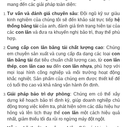
mang đến các giải pháp toàn diện:
Tư vấn và đánh giá chuyên sâu
: Đội ngũ kỹ sư giàu
kinh nghiệm của chúng tôi sẽ đến khảo sát trực tiếp
hệ
thống băng tải
của anh, đánh giá tình trạng hiện tại của
các
con lăn
và đưa ra khuyến nghị bảo trì, thay thế phù
hợp.
Cung cấp con lăn băng tải chất lượng cao
: Chúng
em chuyên sản xuất và cung cấp đa dạng các loại
con
lăn băng tải
đạt tiêu chuẩn chất lượng cao, từ
con lăn
thép
,
con lăn cao su
đến
con lăn nhựa
, phù hợp với
mọi loại hình công nghiệp và môi trường hoạt động
khắc nghiệt. Sản phẩm của chúng em được thiết kế để
có tuổi thọ cao và khả năng vận hành ổn định.
Giải pháp bảo trì dự phòng
: Chúng em có thể xây
dựng kế hoạch bảo trì định kỳ, giúp doanh nghiệp chủ
động trong việc kiểm tra, phát hiện sớm các dấu hiệu hư
hỏng và lên lịch thay thế
con lăn
một cách hiệu quả
nhất, giảm thiểu tối đa rủi ro ngừng máy đột ngột.