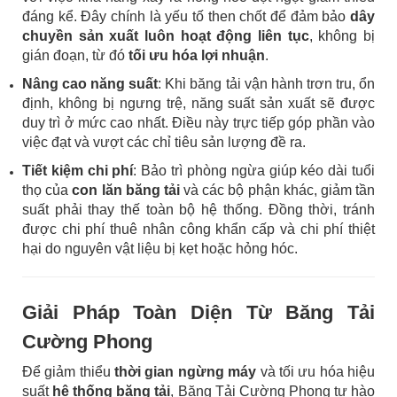
đáng kể. Đây chính là yếu tố then chốt để đảm bảo
dây
chuyền sản xuất luôn hoạt động liên tục
, không bị
gián đoạn, từ đó
tối ưu hóa lợi nhuận
.
Nâng cao năng suất
: Khi băng tải vận hành trơn tru, ổn
định, không bị ngưng trệ, năng suất sản xuất sẽ được
duy trì ở mức cao nhất. Điều này trực tiếp góp phần vào
việc đạt và vượt các chỉ tiêu sản lượng đề ra.
Tiết kiệm chi phí
: Bảo trì phòng ngừa giúp kéo dài tuổi
thọ của
con lăn băng tải
và các bộ phận khác, giảm tần
suất phải thay thế toàn bộ hệ thống. Đồng thời, tránh
được chi phí thuê nhân công khẩn cấp và chi phí thiệt
hại do nguyên vật liệu bị kẹt hoặc hỏng hóc.
Giải Pháp Toàn Diện Từ Băng Tải
Cường Phong
Để giảm thiểu
thời gian ngừng máy
và tối ưu hóa hiệu
suất
hệ thống băng tải
, Băng Tải Cường Phong tự hào