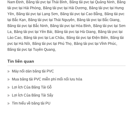
,
,
,
Nam Định
Băng tải pvc tại Thái Bình
Băng tải pvc tại Quảng Ninh
Băng
,
,
tải pvc tại Hải Phòng
Băng tải pvc tại Hải Dương
Băng tải pvc tại Hưng
,
,
,
Yên
Băng tải pvc tại Lạng Sơn
Băng tải pvc tại Cao Bằng
Băng tải pvc
,
,
,
tại Bắc Kạn
Băng tải pvc tại Thái Nguyên
Băng tải pvc tại Bắc Giang
,
,
Băng tải pvc tại Bắc Ninh
Băng tải pvc tại Hòa Bình
Băng tải pvc tại Sơn
,
,
,
La
Băng tải pvc tại Yên Bái
Băng tải pvc tại Hà Giang
Băng tải pvc tại
,
,
,
Lào Cao
Băng tải pvc tại Lai Châu
Băng tải pvc tại Điện Biên
Băng tải
,
,
,
pvc tại Hà Nôi
Băng tải pvc tại Phú Thọ
Băng tải pvc tại Vĩnh Phúc
,
Băng tải pvc tại Tuyên Quang
Tin liên quan
Máy nối dán băng tải PVC
Mua băng tải PVC miễn phí mối nối lưu hóa
Lợi Ích Của Băng Tải Gỗ
Lợi Ích Của Băng Tải Sấy
Tìm hiểu về băng tải PU