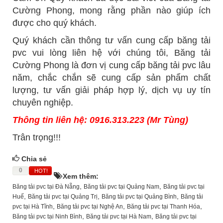
Cường Phong, mong rằng phần nào giúp ích
được cho quý khách.
Quý khách cần thông tư vấn cung cấp băng tải
pvc vui lòng liên hệ với chúng tôi, Băng tải
Cường Phong là đơn vị cung cấp băng tải pvc lâu
năm, chắc chắn sẽ cung cấp sản phẩm chất
lượng, tư vấn giải pháp hợp lý, dịch vụ uy tín
chuyên nghiệp.
Thông tin liên hệ: 0916.313.223 (Mr Tùng)
Trân trọng!!!
Chia sẻ
0
HOT!
Xem thêm:
,
,
Băng tải pvc tại Đà Nẵng
Băng tải pvc tại Quảng Nam
Băng tải pvc tại
,
,
,
Huế
Băng tải pvc tại Quảng Trị
Băng tải pvc tại Quảng Bình
Băng tải
,
,
,
pvc tại Hà Tĩnh
Băng tải pvc tại Nghệ An
Băng tải pvc tại Thanh Hóa
,
,
Băng tải pvc tại Ninh Bình
Băng tải pvc tại Hà Nam
Băng tải pvc tại