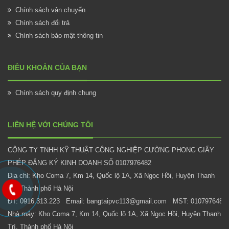
Chính sách vận chuyển
Chính sách đổi trả
Chính sách bảo mật thông tin
ĐIỀU KHOẢN CỦA BẠN
Chính sách quy định chung
LIÊN HỆ VỚI CHÚNG TÔI
CÔNG TY TNHH KỸ THUẬT CÔNG NGHIỆP CƯỜNG PHONG GIẤY
PHÉP ĐĂNG KÝ KINH DOANH SỐ 0107976482
Địa chỉ: Kho Coma 7, Km 14, Quốc lộ 1A, Xã Ngọc Hồi, Huyện Thanh
Trì, Thành phố Hà Nội
ĐT: 0916.313.223 Email: bangtaipvc113@gmail.com MST: 0107976482
Nhà máy: Kho Coma 7, Km 14, Quốc lộ 1A, Xã Ngọc Hồi, Huyện Thanh
Trì, Thành phố Hà Nội