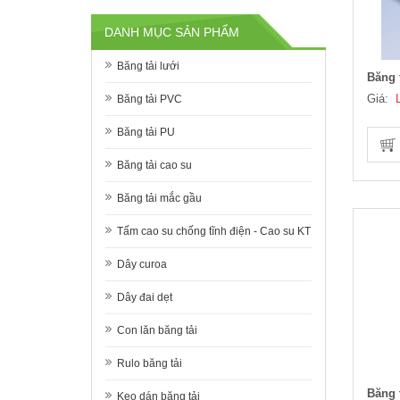
DANH MỤC SẢN PHẨM
Băng tải lưới
Băng 
Giá:
Băng tải PVC
Băng tải PU
Băng tải cao su
Băng tải mắc gầu
Tấm cao su chống tĩnh điện - Cao su KT
Dây curoa
Dây đai dẹt
Con lăn băng tải
Rulo băng tải
Băng 
Keo dán băng tải