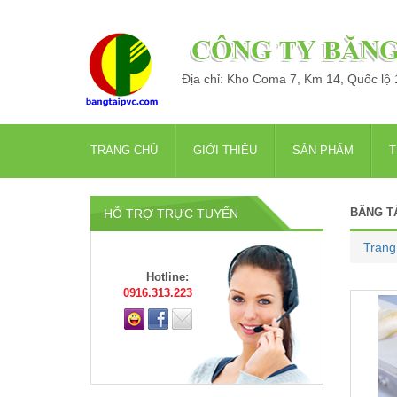
Địa chỉ: Kho Coma 7, Km 14, Quốc lộ
TRANG CHỦ
GIỚI THIỆU
SẢN PHẨM
T
BĂNG T
HỖ TRỢ TRỰC TUYẾN
Trang
Hotline:
0916.313.223