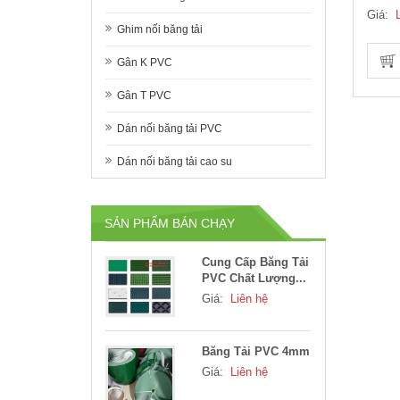
Giá:
Ghim nối băng tải
Gân K PVC
Gân T PVC
Dán nối băng tải PVC
Dán nối băng tải cao su
Băng Tải PVC
Thông Dụng
Giá:
Liên hệ
SẢN PHẨM BÁN CHẠY
Cung Cấp Băng Tải
PVC Chất Lượng...
Giá:
Liên hệ
Băng Tải PVC 4mm
Giá:
Liên hệ