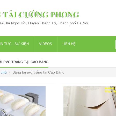
 1A, Xã Ngọc Hồi, Huyện Thanh Trì, Thành phố Hà Nội
IN TỨC - SỰ KIỆN
VIDEOS
LIÊN HỆ
ẢI PVC TRẮNG TẠI CAO BẰNG
 chủ
Băng tải pvc trắng tại Cao Bằng