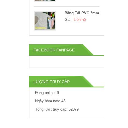
Băng Tải PVC 3mm
Giá:
Liên hệ
Băng Tải PVC 2mm
Giá:
Liên hệ
FACEBOOK FANPAGE
Khung băng tải
PVC góc cong
LƯỢNG TRUY CẬP
Giá:
Liên hệ
Đang online: 9
Băng tải PVC tải đá
Ngày hôm nay: 43
granite, tải...
Tổng lượt truy cập: 52079
Giá:
Liên hệ
Khung băng tải