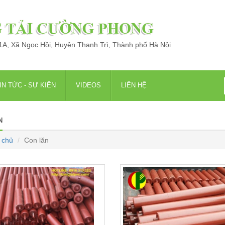
 1A, Xã Ngọc Hồi, Huyện Thanh Trì, Thành phố Hà Nội
IN TỨC - SỰ KIỆN
VIDEOS
LIÊN HỆ
N
 chủ
Con lăn