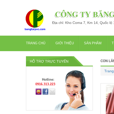
Địa chỉ: Kho Coma 7, Km 14, Quốc lộ
TRANG CHỦ
GIỚI THIỆU
SẢN PHẨM
T
CON LĂ
HỖ TRỢ TRỰC TUYẾN
Trang
Hotline:
0916.313.223