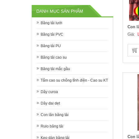
DANH MỤC SẢN PHẨM
Băng tải lưới
Con lă
Giá:
Băng tải PVC
Băng tải PU
Băng tải cao su
Băng tải mắc gầu
Tấm cao su chống tĩnh điện - Cao su KT
Dây curoa
Dây đai dẹt
Con lăn băng tải
Rulo băng tải
Con l
Keo dán băng tải