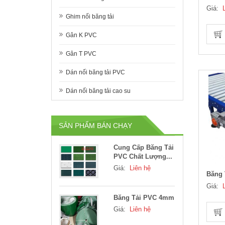
Giá:
Ghim nối băng tải
Gân K PVC
Gân T PVC
Dán nối băng tải PVC
Dán nối băng tải cao su
Băng Tải PVC
Thông Dụng
Giá:
Liên hệ
SẢN PHẨM BÁN CHẠY
Cung Cấp Băng Tải
PVC Chất Lượng...
Giá:
Liên hệ
Băng 
Giá:
Băng Tải PVC 4mm
Giá:
Liên hệ