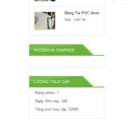
Băng Tải PVC 3mm
Giá:
Liên hệ
Băng Tải PVC 2mm
Giá:
Liên hệ
FACEBOOK FANPAGE
Khung băng tải
PVC góc cong
LƯỢNG TRUY CẬP
Giá:
Liên hệ
Đang online: 7
Băng tải PVC tải đá
Ngày hôm nay: 166
granite, tải...
Tổng lượt truy cập: 52945
Giá:
Liên hệ
Khung băng tải