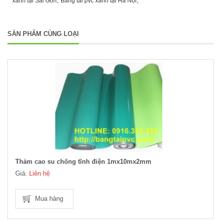
,
,
xanh tại Sài Gòn
Băng tải pvc xanh tại Hà Nội
SẢN PHẨM CÙNG LOẠI
Thảm cao su chống tĩnh điện 1mx10mx2mm
Giá:
Liên hệ
Mua hàng