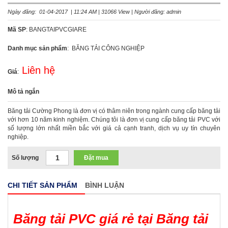
Ngày đăng: 01-04-2017 | 11:24 AM | 31066 View | Người đăng: admin
Mã SP
: BANGTAIPVCGIARE
Danh mục sản phẩm
: BĂNG TẢI CÔNG NGHIỆP
Liên hệ
Giá
:
Mô tả ngắn
Băng tải Cường Phong là đơn vị có thâm niên trong ngành cung cấp băng tải
với hơn 10 năm kinh nghiệm. Chúng tôi là đơn vị cung cấp băng tải PVC với
số lượng lớn nhất miền bắc với giá cả cạnh tranh, dịch vụ uy tín chuyên
nghiệp.
Số lượng
Đặt mua
CHI TIẾT SẢN PHẨM
BÌNH LUẬN
Băng tải PVC giá rẻ tại Băng tải