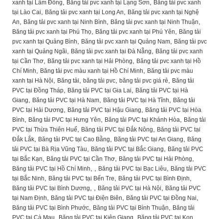
,
,
xanh tại Lâm Đồng
Băng tải pvc xanh tại Lạng Sơn
Băng tải pvc xanh
,
,
tại Lào Cai
Băng tải pvc xanh tại Long An
Băng tải pvc xanh tại Nghệ
,
,
,
An
Băng tải pvc xanh tại Ninh Bình
Băng tải pvc xanh tại Ninh Thuận
,
,
Băng tải pvc xanh tại Phú Thọ
Băng tải pvc xanh tại Phú Yên
Băng tải
,
,
pvc xanh tại Quảng Bình
Băng tải pvc xanh tại Quảng Nam
Băng tải pvc
,
,
xanh tại Quảng Ngãi
Băng tải pvc xanh tại Đà Nẵng
Băng tải pvc xanh
,
,
tại Cần Thơ
Băng tải pvc xanh tại Hải Phòng
Băng tải pvc xanh tại Hồ
,
,
Chí Minh
Băng tải pvc màu xanh tại Hồ Chí Minh
Băng tải pvc màu
,
,
,
,
xanh tại Hà Nội
Băng tải
băng tải pvc
băng tải pvc giá rẻ
Băng tải
,
,
PVC tại Đồng Tháp
Băng tải PVC tại Gia Lai
Băng tải PVC tại Hà
,
,
,
Giang
Băng tải PVC tại Hà Nam
Băng tải PVC tại Hà Tĩnh
Băng tải
,
,
PVC tại Hải Dương
Băng tải PVC tại Hậu Giang
Băng tải PVC tại Hòa
,
,
,
Bình
Băng tải PVC tại Hưng Yên
Băng tải PVC tại Khánh Hòa
Băng tải
,
,
PVC tại Thừa Thiên Huế
Băng tải PVC tại Đắk Nông
Băng tải PVC tại
,
,
,
Đắk Lắk
Băng tải PVC tại Cao Bằng
Băng tải PVC tại An Giang
Băng
,
,
tải PVC tại Bà Rịa Vũng Tàu
Băng tải PVC tại Bắc Giang
Băng tải PVC
,
,
,
tại Bắc Kạn
Băng tải PVC tại Cần Thơ
Băng tải PVC tại Hải Phòng
,
,
,
Băng tải PVC tại Hồ Chí Minh
Băng tải PVC tại Bạc Liêu
Băng tải PVC
,
,
,
tại Bắc Ninh
Băng tải PVC tại Bến Tre
Băng tải PVC tại Bình Định
,
,
,
Băng tải PVC tại Bình Dương
Băng tải PVC tại Hà Nội
Băng tải PVC
,
,
,
tại Nam Định
Băng tải PVC tại Điện Biên
Băng tải PVC tại Đồng Nai
,
,
Băng tải PVC tại Bình Phước
Băng tải PVC tại Bình Thuận
Băng tải
,
,
PVC tại Cà Mau
Băng tải PVC tại Kiên Giang
Băng tải PVC tại Kon