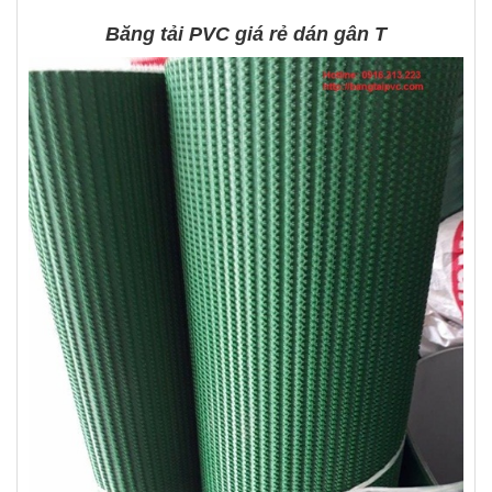
Băng tải PVC giá rẻ dán gân T