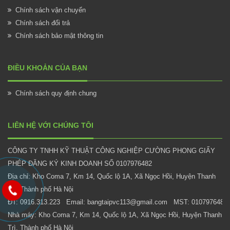
Chính sách vận chuyển
Chính sách đổi trả
Chính sách bảo mật thông tin
ĐIỀU KHOẢN CỦA BẠN
Chính sách quy định chung
LIÊN HỆ VỚI CHÚNG TÔI
CÔNG TY TNHH KỸ THUẬT CÔNG NGHIỆP CƯỜNG PHONG GIẤY
PHÉP ĐĂNG KÝ KINH DOANH SỐ 0107976482
Địa chỉ: Kho Coma 7, Km 14, Quốc lộ 1A, Xã Ngọc Hồi, Huyện Thanh
Trì, Thành phố Hà Nội
ĐT: 0916.313.223 Email: bangtaipvc113@gmail.com MST: 0107976482
Nhà máy: Kho Coma 7, Km 14, Quốc lộ 1A, Xã Ngọc Hồi, Huyện Thanh
Trì, Thành phố Hà Nội